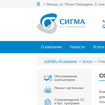
г. Липецк, ул. Петра Смородина, 3, пом
А
О компании
Новости
Услуги
→
→
«СИГМА» ИТ-компания
Услуги
Созд
С
Обслуживание
компьютеров
Ремонт оргтехники
Ком
дов
Сопровождение 1С
Усп
и бух. программ